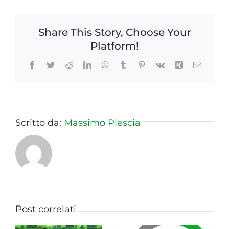
Share This Story, Choose Your
Platform!
Facebook
Twitter
Reddit
LinkedIn
WhatsApp
Tumblr
Pinterest
Vk
Xing
Email
Scritto da:
Massimo Plescia
Post correlati
Innovation
e
Le ricadute