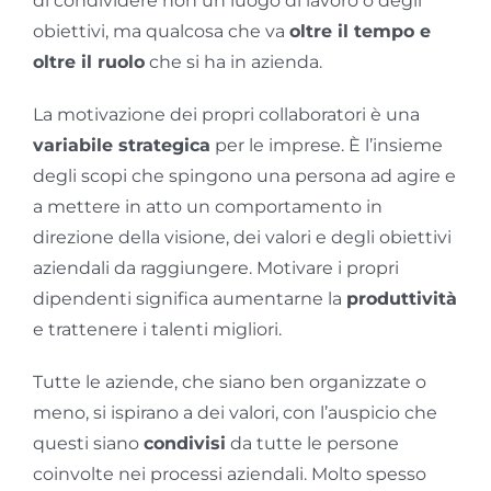
di condividere non un luogo di lavoro o degli
GOL
obiettivi, ma qualcosa che va
oltre il tempo e
oltre il ruolo
che si ha in azienda.
Contatti
La motivazione dei propri collaboratori è una
variabile strategica
per le imprese. È l’insieme
Società Trasparente
degli scopi che spingono una persona ad agire e
a mettere in atto un comportamento in
direzione della visione, dei valori e degli obiettivi
aziendali da raggiungere. Motivare i propri
dipendenti significa aumentarne la
produttività
e trattenere i talenti migliori.
Tutte le aziende, che siano ben organizzate o
meno, si ispirano a dei valori, con l’auspicio che
questi siano
condivisi
da tutte le persone
coinvolte nei processi aziendali. Molto spesso