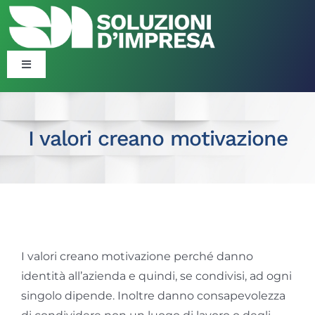
Salta
al
contenuto
Toggle
Navigation
Blog
I valori creano motivazione
Corsi
Formazione Finanziata
Ingrandisci
Consulenza Organizzativa ​​
immagine
I valori creano motivazione perché danno
identità all’azienda e quindi, se condivisi, ad ogni
Politiche Attive
singolo dipende. Inoltre danno consapevolezza