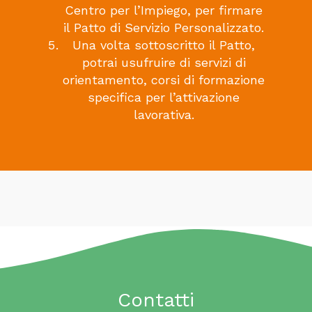
Centro per l’Impiego, per firmare
il Patto di Servizio Personalizzato.
Una volta sottoscritto il Patto,
potrai usufruire di servizi di
orientamento, corsi di formazione
specifica per l’attivazione
lavorativa.
Contatti