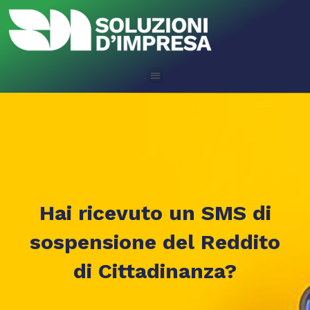
Hai ricevuto un SMS di
sospensione del Reddito
di Cittadinanza?