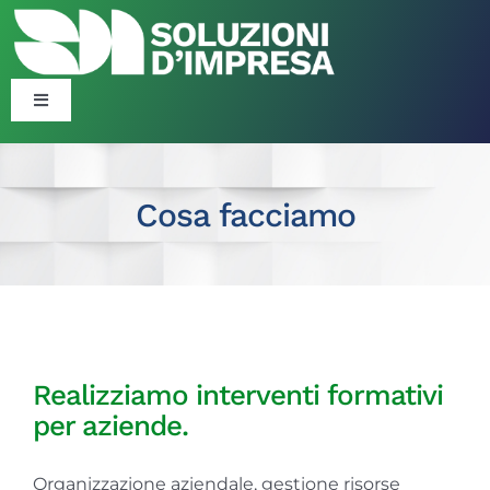
Salta
al
contenuto
Toggle
Navigation
Blog
Cosa facciamo
Corsi
Formazione Finanziata
Consulenza Organizzativa ​​
Realizziamo interventi formativi
per aziende.
Politiche Attive
Organizzazione aziendale, gestione risorse