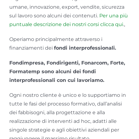
umane, innovazione, export, vendite, sicurezza
GOL
sul lavoro sono alcuni dei contenuti.
Per una più
puntuale descrizione dei nostri corsi clicca qui
.,
Contatti
Operiamo principalmente attraverso i
finanziamenti dei
fondi interprofessionali.
Società Trasparente
Fondimpresa, Fondirigenti, Fonarcom, Forte,
Formatemp sono alcuni dei fondi
interprofessionali con cui lavoriamo.
Ogni nostro cliente è unico e lo supportiamo in
tutte le fasi del processo formativo, dall’analisi
dei fabbisogni, alla progettazione e alla
realizzazione di interventi ad hoc, adatti alle
singole strategie e agli obiettivi aziendali per
raggiungere il massimo risultato.