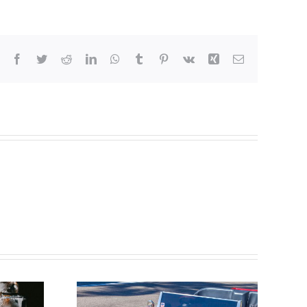
Facebook
Twitter
Reddit
LinkedIn
WhatsApp
Tumblr
Pinterest
Vk
Xing
Email