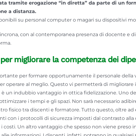
ata tramite erogazione “in diretta” da parte di un fo
ne a distanza.
sponibili su personal computer o magari su dispositivi mo
incrona, con al contemporanea presenza di docente e dis
orma.
per migliorare la competenza dei dip
ortante per formare opportunamente il personale della 
er operare al meglio. Questo vi permetterà di migliorare i 
he è un indubbio vantaggio in ottica fidelizzazione. Uno d
 ottimizzare i tempi e gli spazi. Non sarà necessario adib
ro fisico tra discenti e formatore. Tutto questo, oltre ad
onti con i protocolli di sicurezza imposti dal contrasto all
i costi. Un altro vantaggio che spesso non viene preso in
o alle informazioni. I discenti, infatti, potranno in qualsia