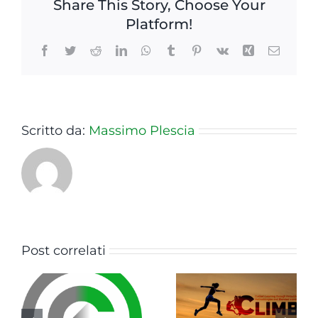
Share This Story, Choose Your
Platform!
Facebook
Twitter
Reddit
LinkedIn
WhatsApp
Tumblr
Pinterest
Vk
Xing
Email
Scritto da:
Massimo Plescia
Parte la
Post correlati
comunicazione
e
Blended; il
di C.L.I.M.B.
a
mix segreto
Custom
per rendere