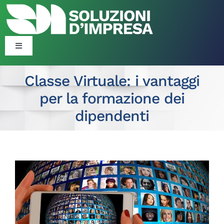
Salta
al
contenuto
Toggle
Navigation
Blog
Classe Virtuale: i vantaggi
per la formazione dei
Corsi
dipendenti
Formazione Finanziata
Ingrandisci
Consulenza Organizzativa ​​
immagine
Politiche Attive