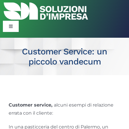
Salta
al
contenuto
Toggle
Navigation
Blog
Customer Service: un
piccolo vandecum
Corsi
Formazione Finanziata
Ingrandisci
Consulenza Organizzativa ​​
immagine
Customer service,
alcuni esempi di relazione
errata con il cliente:
Politiche Attive
In una pasticceria del centro di Palermo, un