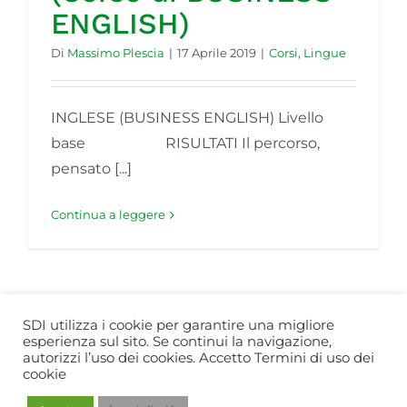
ENGLISH)
GOL
Di
Massimo Plescia
|
17 Aprile 2019
|
Corsi
,
Lingue
Contatti
INGLESE (BUSINESS ENGLISH) Livello
Società Trasparente
base RISULTATI Il percorso,
pensato [...]
Continua a leggere
SDI utilizza i cookie per garantire una migliore
esperienza sul sito. Se continui la navigazione,
Copyright 1991 - 2023 | Soluzioni d'Impresa SRL.
Privacy -
autorizzi l’uso dei cookies. Accetto Termini di uso dei
Termini e Condizioni
cookie