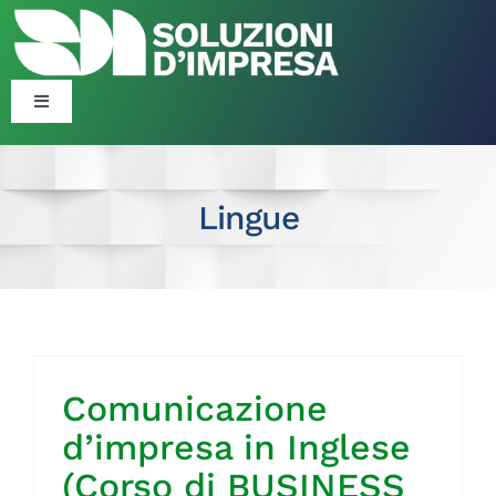
Salta
al
contenuto
Toggle
Navigation
Blog
Lingue
Corsi
Formazione Finanziata
Consulenza Organizzativa ​​
Comunicazione
d’impresa in Inglese
Politiche Attive
(Corso di BUSINESS