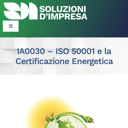
Salta
al
contenuto
Toggle
Navigation
Blog
IA0030 – ISO 50001 e la
Certificazione Energetica
Corsi
Formazione Finanziata
Ingrandisci
Consulenza Organizzativa ​​
immagine
Politiche Attive