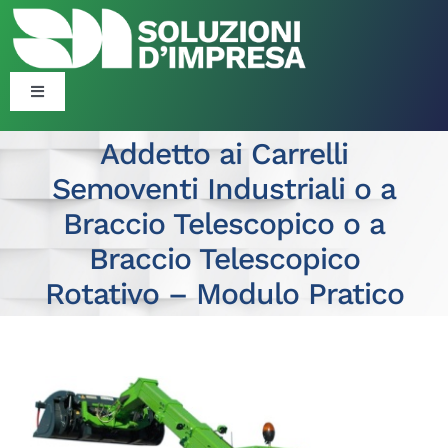
Salta
al
contenuto
Toggle
Navigation
Blog
Addetto ai Carrelli
Semoventi Industriali o a
Corsi
Braccio Telescopico o a
Braccio Telescopico
Formazione Finanziata
Rotativo – Modulo Pratico
Consulenza Organizzativa ​​
Ingrandisci
Politiche Attive
immagine