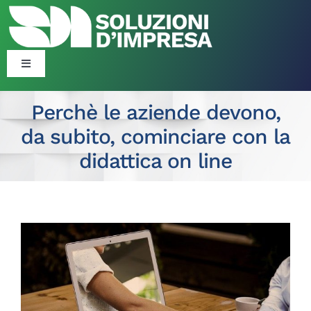
Salta
al
contenuto
Toggle
Navigation
Blog
Perchè le aziende devono,
da subito, cominciare con la
Corsi
didattica on line
Formazione Finanziata
Ingrandisci
Consulenza Organizzativa ​​
immagine
Politiche Attive