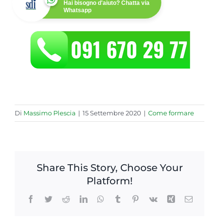
Hai bisogno d'aiuto? Chatta via
Whatsapp
Di
Massimo Plescia
|
15 Settembre 2020
|
Come formare
Share This Story, Choose Your
Platform!
Facebook
Twitter
Reddit
LinkedIn
WhatsApp
Tumblr
Pinterest
Vk
Xing
Email