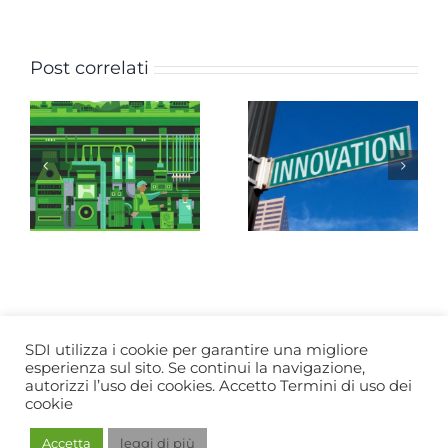
Post correlati
Innovation
e
Management:
come
Customer
e:
rinnovarsi
Service: un
per reagire
piccolo
al fallimento
vandecum
t
della propria
azienda.
à
SDI utilizza i cookie per garantire una migliore
esperienza sul sito. Se continui la navigazione,
Copyright 1991 - 2023 | Soluzioni d'Impresa SRL.
Privacy -
autorizzi l’uso dei cookies. Accetto Termini di uso dei
Termini e Condizioni
cookie
LinkedIn
Accetta
leggi di più