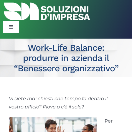
Salta
al
contenuto
Toggle
Navigation
Blog
Work-Life Balance:
produrre in azienda il
Corsi
“Benessere organizzativo”
Formazione Finanziata
Vi siete mai chiesti che tempo fa dentro il
Consulenza Organizzativa ​​
vostro ufficio? Piove o c’è il sole?
Politiche Attive
Per